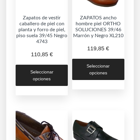
Zapatos de vestir
ZAPATOS ancho
caballero de piel con
hombre piel ORTHO
planta y forro de piel,
SOLUCIONES 39/46
piso suela 39/45 Negro
Marrón y Negro XL210
4743
119,85
€
110,85
€
Este
Este
Seleccionar
produc
Seleccionar
opciones
producto
tiene
opciones
tiene
múltipl
múltiples
variant
variantes.
Las
Las
opcion
opciones
se
se
puede
pueden
elegir
elegir