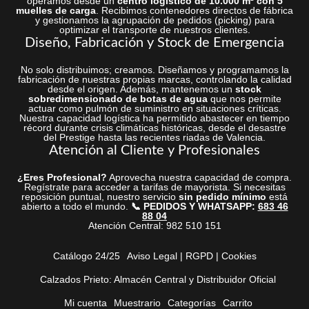
operamos desde un
centro logístico de 10.000 m² con 5
muelles de carga
. Recibimos contenedores directos de fábrica
y gestionamos la agrupación de pedidos (picking) para
optimizar el transporte de nuestros clientes.
Diseño, Fabricación y Stock de Emergencia
No solo distribuimos; creamos. Diseñamos y programamos la
fabricación de nuestras propias marcas, controlando la calidad
desde el origen. Además, mantenemos un
stock
sobredimensionado de botas de agua
que nos permite
actuar como pulmón de suministro en situaciones críticas.
Nuestra capacidad logística ha permitido abastecer en tiempo
récord durante crisis climáticas históricas, desde el desastre
del Prestige hasta las recientes riadas de Valencia.
Atención al Cliente y Profesionales
¿Eres Profesional?
Aprovecha nuestra capacidad de compra.
Regístrate para acceder a tarifas de mayorista. Si necesitas
reposición puntual, nuestro servicio
sin pedido mínimo
está
abierto a todo el mundo.
📞 PEDIDOS Y WHATSAPP:
683 46
88 04
Atención Central: 982 510 151
Catálogo 24/25
Aviso Legal | RGPD | Cookies
Calzados Prieto: Almacén Central y Distribuidor Oficial
Mi cuenta
Muestrario
Categorías
Carrito