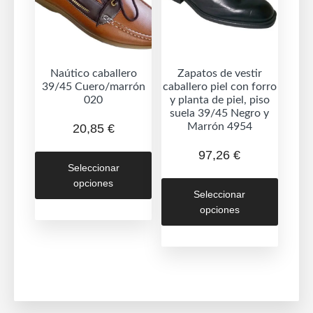
en
en
la
la
página
página
de
de
Naútico caballero
Zapatos de vestir
produc
39/45 Cuero/marrón
caballero piel con forro
producto
020
y planta de piel, piso
suela 39/45 Negro y
Marrón 4954
20,85
€
Este
97,26
€
Seleccionar
producto
Este
opciones
tiene
Seleccionar
produc
múltiples
opciones
tiene
variantes.
múltipl
Las
variant
opciones
Las
se
opcion
pueden
se