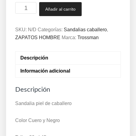
Sandalias
Añadir al carrito
Cómodas
Piel
Hombre
SKU:
N/D
Categorías:
Sandalias caballero
,
con
ZAPATOS HOMBRE
Marca:
Trossman
planta
y
Descripción
forro
de
Información adicional
piel
TROSSMAN®
Descripción
España
39/45
Sandalia piel de caballero
Cuero
y
Color Cuero y Negro
Negro
6948