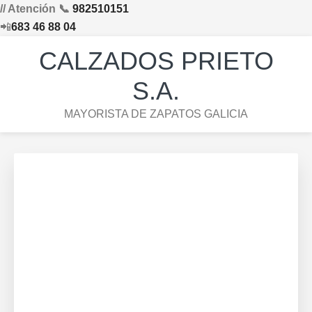
// Atención 📞
982510151
📲
683 46 88 04
Saltar
Saltar
Saltar
Skip
CALZADOS PRIETO
a
al
al
to
la
contenido
pie
footer
S.A.
navegación
principal
de
navigation
MAYORISTA DE ZAPATOS GALICIA
principal
página