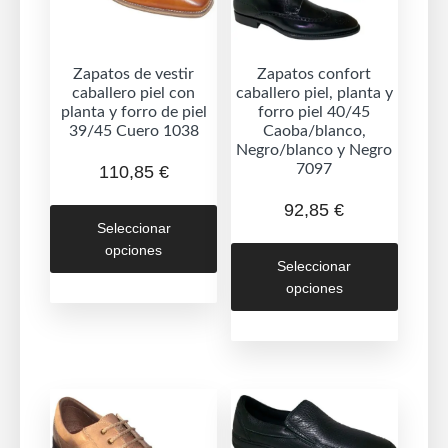
Zapatos de vestir
Zapatos confort
caballero piel con
caballero piel, planta y
planta y forro de piel
forro piel 40/45
39/45 Cuero 1038
Caoba/blanco,
Negro/blanco y Negro
7097
110,85
€
Este
92,85
€
Seleccionar
producto
Este
opciones
tiene
Seleccionar
produc
múltiples
opciones
tiene
variantes.
múltipl
Las
variant
opciones
Las
se
opcion
pueden
se
elegir