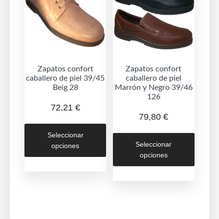
puede
en
elegir
la
en
página
la
de
página
producto
de
Zapatos confort
Zapatos confort
caballero de piel 39/45
caballero de piel
produc
Beig 28
Marrón y Negro 39/46
126
72,21
€
79,80
€
Este
Este
Seleccionar
producto
Seleccionar
opciones
produc
tiene
opciones
tiene
múltiples
múltipl
variantes.
variant
Las
Las
opciones
opcion
se