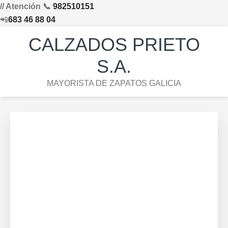
// Atención 📞
982510151
📲
683 46 88 04
Saltar
Saltar
Saltar
Skip
CALZADOS PRIETO
a
al
al
to
la
contenido
pie
footer
S.A.
navegación
principal
de
navigation
MAYORISTA DE ZAPATOS GALICIA
principal
página