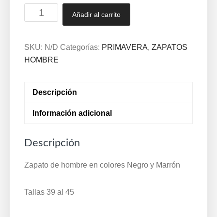
Zapatos
Añadir al carrito
de
vestir
caballero
SKU:
N/D
Categorías:
PRIMAVERA
,
ZAPATOS
piel
HOMBRE
con
forro
Descripción
y
planta
Información adicional
piel,
suela
Descripción
gorda
39/45
Zapato de hombre en colores Negro y Marrón
Negro
y
Tallas 39 al 45
Marrón
4640