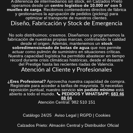
A diferencia de intermediarios sin stock, en Calzados Prieto
operamos desde un
centro logístico de 10.000 m² con 5
muelles de carga
. Recibimos contenedores directos de fábrica
y gestionamos la agrupación de pedidos (picking) para
optimizar el transporte de nuestros clientes.
Diseño, Fabricación y Stock de Emergencia
No solo distribuimos; creamos. Diseñamos y programamos la
fabricación de nuestras propias marcas, controlando la calidad
desde el origen. Además, mantenemos un
stock
sobredimensionado de botas de agua
que nos permite
actuar como pulmón de suministro en situaciones críticas.
Nuestra capacidad logística ha permitido abastecer en tiempo
récord durante crisis climáticas históricas, desde el desastre
del Prestige hasta las recientes riadas de Valencia.
Atención al Cliente y Profesionales
¿Eres Profesional?
Aprovecha nuestra capacidad de compra.
Regístrate para acceder a tarifas de mayorista. Si necesitas
reposición puntual, nuestro servicio
sin pedido mínimo
está
abierto a todo el mundo.
📞 PEDIDOS Y WHATSAPP:
683 46
88 04
Atención Central: 982 510 151
Catálogo 24/25
Aviso Legal | RGPD | Cookies
Calzados Prieto: Almacén Central y Distribuidor Oficial