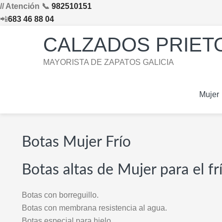
// Atención 📞
982510151
📲
683 46 88 04
Saltar
Saltar
Saltar
Skip
CALZADOS PRIETO
a
al
al
to
la
contenido
pie
footer
MAYORISTA DE ZAPATOS GALICIA
navegación
principal
de
navigation
principal
página
Mujer
Botas Mujer Frío
Botas altas de Mujer para el fr
Botas con borreguillo.
Botas con membrana resistencia al agua.
Botas especial para hielo.