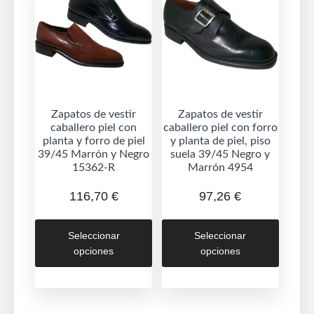
se
puede
pueden
elegir
elegir
en
en
la
la
página
página
de
de
Zapatos de vestir
Zapatos de vestir
produc
caballero piel con
caballero piel con forro
producto
planta y forro de piel
y planta de piel, piso
39/45 Marrón y Negro
suela 39/45 Negro y
15362-R
Marrón 4954
116,70
€
97,26
€
Este
Este
Seleccionar
Seleccionar
producto
produc
opciones
opciones
tiene
tiene
múltiples
múltipl
variantes.
variant
Las
Las