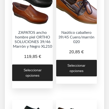
ZAPATOS ancho
Naútico caballero
hombre piel ORTHO
39/45 Cuero/marrón
SOLUCIONES 39/46
020
Marrón y Negro XL210
20,85
€
119,85
€
Este
Este
Seleccionar
produc
Seleccionar
opciones
producto
tiene
opciones
tiene
múltipl
múltiples
variant
variantes.
Las
Las
opcion
opciones
se