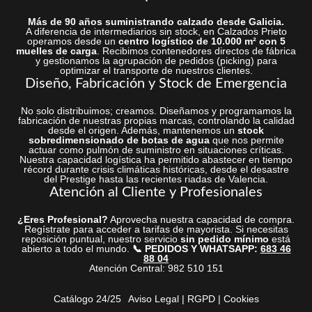
Más de 90 años suministrando calzado desde Galicia.
A diferencia de intermediarios sin stock, en Calzados Prieto
operamos desde un
centro logístico de 10.000 m² con 5
muelles de carga
. Recibimos contenedores directos de fábrica
y gestionamos la agrupación de pedidos (picking) para
optimizar el transporte de nuestros clientes.
Diseño, Fabricación y Stock de Emergencia
No solo distribuimos; creamos. Diseñamos y programamos la
fabricación de nuestras propias marcas, controlando la calidad
desde el origen. Además, mantenemos un
stock
sobredimensionado de botas de agua
que nos permite
actuar como pulmón de suministro en situaciones críticas.
Nuestra capacidad logística ha permitido abastecer en tiempo
récord durante crisis climáticas históricas, desde el desastre
del Prestige hasta las recientes riadas de Valencia.
Atención al Cliente y Profesionales
¿Eres Profesional?
Aprovecha nuestra capacidad de compra.
Regístrate para acceder a tarifas de mayorista. Si necesitas
reposición puntual, nuestro servicio
sin pedido mínimo
está
abierto a todo el mundo.
📞 PEDIDOS Y WHATSAPP:
683 46
88 04
Atención Central: 982 510 151
Catálogo 24/25
Aviso Legal | RGPD | Cookies