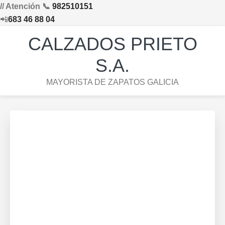
// Atención 📞
982510151
📲
683 46 88 04
Saltar
Saltar
Saltar
Skip
CALZADOS PRIETO
a
al
al
to
la
contenido
pie
footer
S.A.
navegación
principal
de
navigation
MAYORISTA DE ZAPATOS GALICIA
principal
página