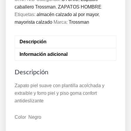
plantilla
caballero Trossman
,
ZAPATOS HOMBRE
acolchada
Etiquetas:
almacén calzado al por mayor
,
y
mayorista calzado
Marca:
Trossman
extraible
y
Descripción
forro
piel
Información adicional
y
piso
Descripción
goma
confort
Zapato piel suave con plantilla acolchada y
antideslizante
extraible y forro piel y piso goma confort
39/45
antideslizante
Negro
Trossman
Color Negro
0084
cantidad