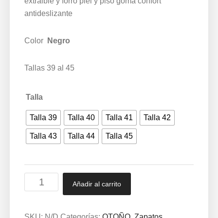
extraible y forro piel y piso goma confort
antideslizante
Color
Negro
Tallas 39 al 45
Talla
Talla 39
Talla 40
Talla 41
Talla 42
Talla 43
Talla 44
Talla 45
Zapato
Añadir al carrito
piel
suave
con
SKU:
N/D
Categorías:
OTOÑO
,
Zapatos